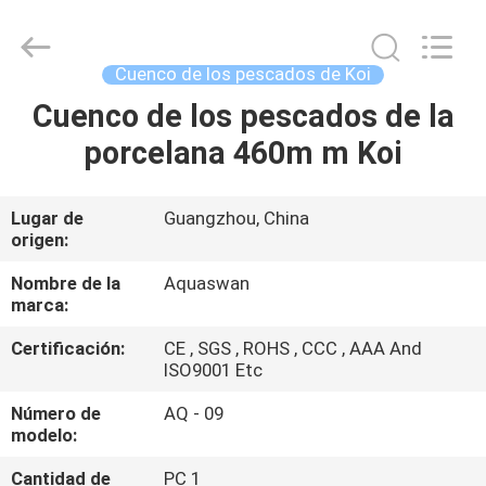
2020
-
2026
aquaswan
water
Cuenco de los pescados de Koi
co,.ltd.
All
Rights
Cuenco de los pescados de la
HOGAR
Reserved.
porcelana 460m m Koi
PRODUCTOS
Lugar de
Guangzhou, China
origen:
SOBRE
NOSOTROS
Nombre de la
Aquaswan
marca:
Certificación:
CE , SGS , ROHS , CCC , AAA And
VIAJE
ISO9001 Etc
DE
Número de
AQ - 09
LA
modelo:
FÁBRICA
Cantidad de
PC 1