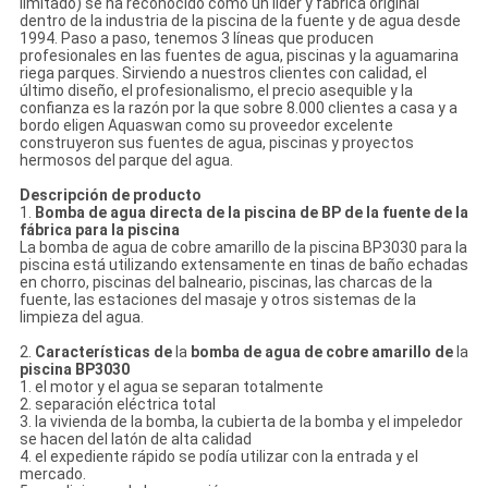
limitado) se ha reconocido como un líder y fábrica original
dentro de la industria de la piscina de la fuente y de agua desde
1994. Paso a paso, tenemos 3 líneas que producen
profesionales en las fuentes de agua, piscinas y la aguamarina
riega parques. Sirviendo a nuestros clientes con calidad, el
último diseño, el profesionalismo, el precio asequible y la
confianza es la razón por la que sobre 8.000 clientes a casa y a
bordo eligen Aquaswan como su proveedor excelente
construyeron sus fuentes de agua, piscinas y proyectos
hermosos del parque del agua.
Descripción de producto
1.
Bomba de agua directa de la piscina de BP de la fuente de la
fábrica para la piscina
La bomba de agua de cobre amarillo de
la
piscina BP3030 para la
piscina está utilizando extensamente en tinas de baño echadas
en chorro, piscinas del balneario, piscinas, las charcas de
la
fuente, las estaciones del masaje y otros sistemas de
la
limpieza del agua.
2.
Características de
la
bomba de agua de cobre amarillo de
la
piscina BP3030
1. el motor y el agua se separan totalmente
2. separación eléctrica total
3. la vivienda de la bomba, la cubierta de la bomba y el impeledor
se hacen del latón de alta calidad
4. el expediente rápido se podía utilizar con la entrada y el
mercado.