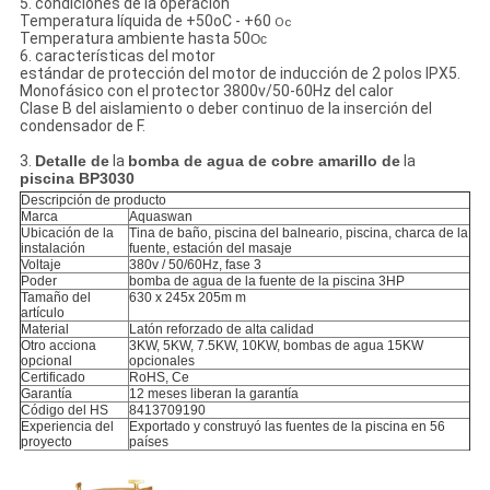
5. condiciones de la operación
Temperatura líquida de +50oC - +60
Oc
Temperatura ambiente hasta
50
Oc
6. características del motor
estándar de protección del motor de inducción de 2 polos IPX5.
Monofásico con el protector 3800v/50-60Hz del calor
Clase B del aislamiento o deber continuo de la inserción del
condensador de F.
3.
Detalle de
la
bomba de agua de cobre amarillo de
la
piscina BP3030
Descripción de producto
Marca
Aquaswan
Ubicación de la
Tina de baño
, piscina del balneario, piscina, charca de la
instalación
fuente, estación del masaje
Voltaje
380v / 50/60Hz, fase 3
Poder
bomba de agua de la fuente de la piscina 3HP
Tamaño del
630 x 245x 205m m
artículo
Material
Latón reforzado de alta calidad
Otro acciona
3KW, 5KW, 7.5KW, 10KW, bombas de agua 15KW
opcional
opcionales
Certificado
RoHS, Ce
Garantía
12 meses liberan la garantía
Código del HS
8413709190
Experiencia del
Exportado y construyó las fuentes de la piscina en 56
proyecto
países