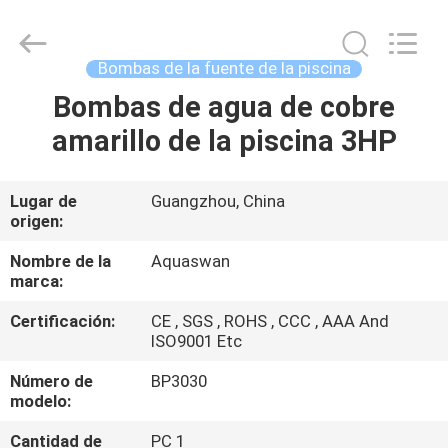
2020
-
2026
aquaswan
water
Bombas de la fuente de la piscina
co,.ltd.
All
Rights
Bombas de agua de cobre
HOGAR
Reserved.
amarillo de la piscina 3HP
PRODUCTOS
Lugar de
Guangzhou, China
origen:
SOBRE
NOSOTROS
Nombre de la
Aquaswan
marca:
Certificación:
CE , SGS , ROHS , CCC , AAA And
VIAJE
ISO9001 Etc
DE
Número de
BP3030
LA
modelo:
FÁBRICA
Cantidad de
PC 1