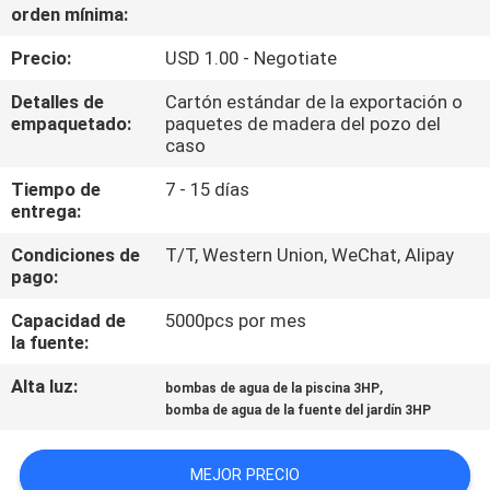
orden mínima:
CONTROL
Precio:
USD 1.00 - Negotiate
DE
Detalles de
Cartón estándar de la exportación o
CALIDAD
empaquetado:
paquetes de madera del pozo del
caso
Tiempo de
7 - 15 días
ÉNTRENOS
entrega:
EN
Condiciones de
T/T, Western Union, WeChat, Alipay
CONTACTO
pago:
CON
Capacidad de
5000pcs por mes
la fuente:
PIDA
Alta luz:
,
bombas de agua de la piscina 3HP
UNA
bomba de agua de la fuente del jardín 3HP
CITA
MEJOR PRECIO