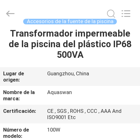
2020
-
2026
aquaswan
water
Accesorios de la fuente de la piscina
co,.ltd.
All
Rights
Transformador impermeable
HOGAR
Reserved.
de la piscina del plástico IP68
PRODUCTOS
500VA
SOBRE
Lugar de
Guangzhou, China
origen:
NOSOTROS
Nombre de la
Aquaswan
marca:
VIAJE
Certificación:
CE , SGS , ROHS , CCC , AAA And
DE
ISO9001 Etc
LA
Número de
100W
FÁBRICA
modelo: