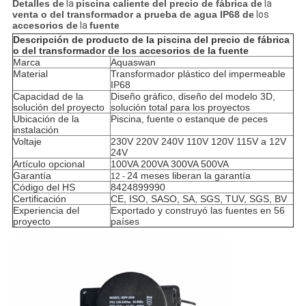
Detalles de
la
piscina caliente del precio de fábrica de
la
venta o del transformador a prueba de agua IP68 de
los
accesorios de
la
fuente
Descripción de producto de la piscina del precio de fábrica
o del transformador de los accesorios de la fuente
Marca
Aquaswan
Material
Transformador plástico del impermeable
IP68
Capacidad de la
Diseño gráfico, diseño del modelo 3D,
solución del proyecto
solución total para los proyectos
Ubicación de la
Piscina, fuente o estanque de peces
instalación
Voltaje
230V 220V 240V 110V 120V 115V a 12V
24V
Artículo opcional
100VA 200VA 300VA 500VA
Garantía
24 meses liberan la garantía
12 -
Código del HS
8424899990
Certificación
CE, ISO, SASO, SA, SGS, TUV, SGS, BV
Experiencia del
Exportado y construyó las fuentes en 56
proyecto
países