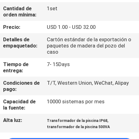
Cantidad de
1set
CONTROL
orden mínima:
DE
Precio:
USD 1.00 - USD 32.00
CALIDAD
Detalles de
Cartón estándar de la exportación o
empaquetado:
paquetes de madera del pozo del
caso
ÉNTRENOS
Tiempo de
7- 15Days
EN
entrega:
CONTACTO
Condiciones de
T/T, Western Union, WeChat, Alipay
CON
pago:
Capacidad de
10000 sistemas por mes
PIDA
la fuente:
UNA
Alta luz:
,
Transformador de la piscina IP68
CITA
transformador de la piscina 500VA