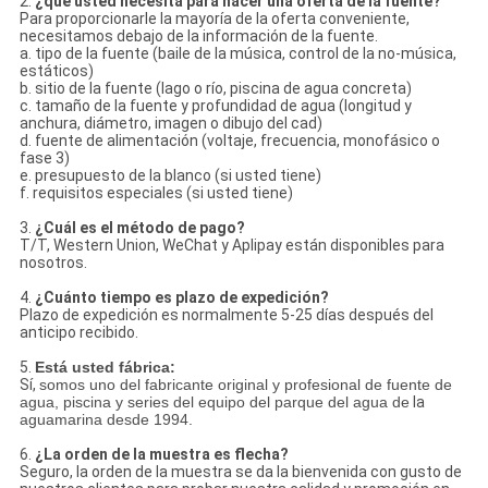
2.
¿qué usted necesita para hacer una oferta de la fuente?
Para proporcionarle la mayoría de la oferta conveniente,
necesitamos debajo de la información de la fuente.
a. tipo de la fuente (baile de la música, control de la no-música,
estáticos)
b. sitio de la fuente (lago o río, piscina de agua concreta)
c. tamaño de la fuente y profundidad de agua (longitud y
anchura, diámetro, imagen o dibujo del cad)
d. fuente de alimentación (voltaje, frecuencia, monofásico o
fase 3)
e. presupuesto de la blanco (si usted tiene)
f. requisitos especiales (si usted tiene)
3.
¿Cuál es el método de pago?
T/T, Western Union, WeChat y Aplipay están disponibles para
nosotros.
4.
¿Cuánto tiempo es plazo de expedición?
Plazo de expedición es normalmente 5-25 días después del
anticipo recibido.
5.
Está usted fábrica:
Sí,
somos uno del fabricante original y profesional de fuente de
agua, piscina y series del equipo del parque del agua de
la
aguamarina desde 1994.
6.
¿La orden de la muestra es flecha?
Seguro, la orden de la muestra se da la bienvenida con gusto de