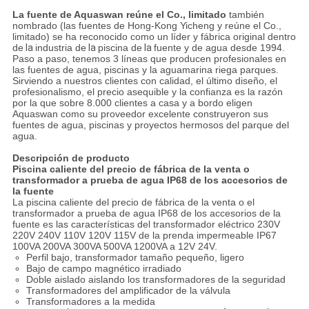
La fuente de Aquaswan reúne el Co., limitado
también
nombrado (las fuentes de Hong-Kong Yicheng y reúne el Co.,
limitado) se ha reconocido como un líder y fábrica original dentro
de
la
industria de
la
piscina de
la
fuente y de agua desde 1994.
Paso a paso, tenemos 3 líneas que producen profesionales en
las fuentes de agua, piscinas y la aguamarina riega parques.
Sirviendo a nuestros clientes con calidad, el último diseño, el
profesionalismo, el precio asequible y la confianza es la razón
por la que sobre 8.000 clientes a casa y a bordo eligen
Aquaswan como su proveedor excelente construyeron sus
fuentes de agua, piscinas y proyectos hermosos del parque del
agua.
Descripción de producto
Piscina caliente del precio de fábrica de la venta o
transformador a prueba de agua IP68 de los accesorios de
la fuente
La piscina caliente del precio de fábrica de la venta o el
transformador a prueba de agua IP68 de los accesorios de la
fuente es las características del transformador eléctrico 230V
220V 240V 110V 120V 115V de la prenda impermeable IP67
100VA 200VA 300VA 500VA 1200VA a 12V 24V.
Perfil bajo, transformador tamaño pequeño, ligero
Bajo de campo magnético irradiado
Doble aislado aislando los transformadores de la seguridad
Transformadores del amplificador de la válvula
Transformadores a la medida