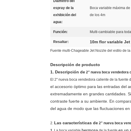
Diámetro del
espray de la
Boca variable máxima de 
exhibición del
de los 4m
agua:
Función:
Multi-cambiable para toda
10m flor variable Jet
Resaltar:
Fuente multi-Chageable Jet Nozzle del estilo de la
Descripción de producto
1. Descripción de
2" nueva boca vendedora c
El 2" nueva boca vendedora caliente de la fuente d
el accesorio óptimo para las entradas del 
extremadamente en grandes cantidades. Sin
contraste fuerte a su ambiente. En compar
del agua de modo que las fluctuaciones en e
Las características de
2.
2" nueva boca vend
hermosa
es un 
1.
La boca
variable
de
la
fuente