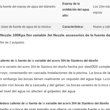
Espray de la
la fuente del espray de agua del diámetro
Los 10m máxi
exhibición del agua
espray
alto:
 clase de fuente de agua de la música
Característica:
Nuevo y cali
 Nozzle
100Kpa flor variable Jet Nozzle
accesorios de la fuente de
,
,
 flor de 2 pulgadas
aliente de
la
fuente de
la
variable del acero 304 de Stanless del diseño
hecha por steel304 complet
e la variable del acero 304 de Stanless del diseño
arroyo, conectando en cascada instalaciones de
piscina. La boca de l
la
 embargo las bocas tienen realmente un requisito del agua baja.
La b
ación con bocas de
cascada y del géiser,
bocas
la
las
variables de
la
boca
l nivel del agua no afecten al golpeteo del agua
edora caliente de
la
fuente de
la
variable del acero 304 de Stanless del diseño
medio a
boca de gran tamaño que ofrece un contraste fuerte a su am
la