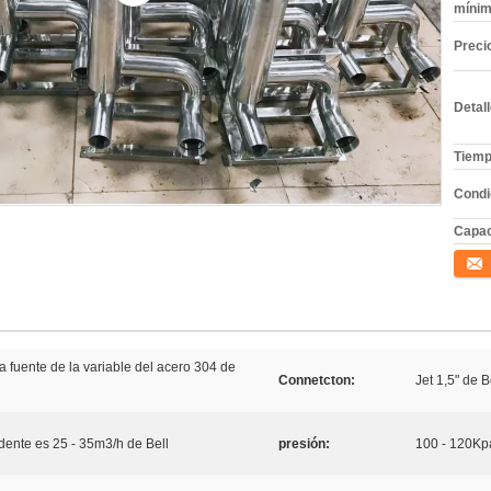
mínim
Preci
Detal
Tiemp
Condi
Capac
Conta
 fuente de la variable del acero 304 de
Connetcton:
Jet 1,5" de B
ndente es 25 - 35m3/h de Bell
presión:
100 - 120Kp