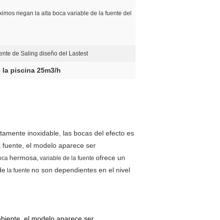
mos riegan la alta boca variable de la fuente del
ente de Saling diseño del Lastest
 la piscina 25m3/h
amente inoxidable, las bocas del efecto es
a fuente, el modelo aparece ser
hermosa
ofrece un
oca
, variable de
la
fuente
de
no son dependientes en el nivel
la
fuente
biente. el modelo aparece ser