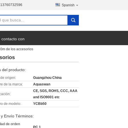
-13760732596
Spanish
 contacto con
 10m de los accesorios
esorios
 del producto:
de origen:
Guangzhou China
e de la marca:
Aquaswan
CE, SGS, ROHS, CCC, AAA
icación:
and ISO9001 etc
o de modelo:
YCBb50
 y Envío Términos:
dad de orden
PC 1