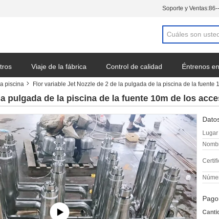
Soporte y Ventas:
86-
tros
Viaje de la fábrica
Control de calidad
Éntrenos en
la piscina
Flor variable Jet Nozzle de 2 de la pulgada de la piscina de la fuente
a cotización
Noticias
 la pulgada de la piscina de la fuente 10m de los acc
Datos
Lugar 
Nombr
Certif
Númer
Pago
Canti