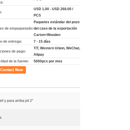
a:
USD 1.00 - USD 268.00 /
o:
PCS
Paquetes estándar del pozo
les de empaquetado:
del caso de la exportación
Carton+Wooden
o de entrega:
7 - 15 días
T/T, Western Union, WeChat,
ciones de pago:
Alipay
idad de la fuente:
5000pcs por mes
cto
ell y para arriba jet 2"
a