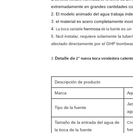
extremadamente en grandes cantidades con 
2. El modelo animado del agua trabaja indep
3.
el material es acero completamente inoxi
4.
hermosa
es un 
La boca
variable
de
la
fuente
5.
fácil instalar, requiere solamente la tu
afectado directamente por el GHP bombeado
Detalle de
3.
2" nueva boca vendedora calient
Descripción de producto
Marca
Aq
Jet
Tipo de la fuente
ag
Tamaño de la entrada del agua de
Cho
la boca de la fuente
fue