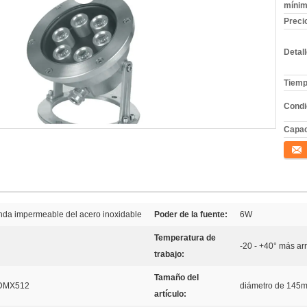
mínim
Preci
Detal
Tiemp
Condi
Capac
Conta
enda impermeable del acero inoxidable
Poder de la fuente:
6W
Temperatura de
-20 - +40° más ar
trabajo:
Tamaño del
 DMX512
diámetro de 145m
artículo: