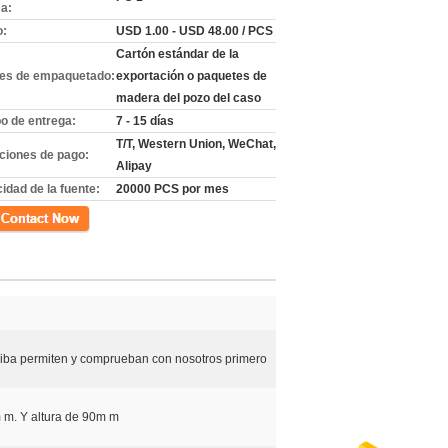
a:
o:
USD 1.00 - USD 48.00 / PCS
Cartón estándar de la
les de empaquetado:
exportación o paquetes de
madera del pozo del caso
o de entrega:
7 - 15 días
T/T, Western Union, WeChat,
ciones de pago:
Alipay
idad de la fuente:
20000 PCS por mes
cto
riba permiten y comprueban con nosotros primero
 m. Y altura de 90m m