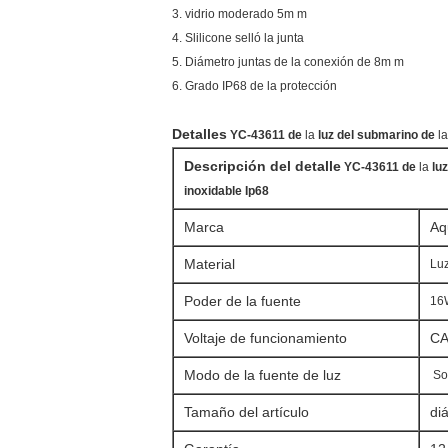
3. vidrio moderado 5m m
4. Slilicone selló la junta
5. Diámetro juntas de la conexión de 8m m
6. Grado IP68 de la protección
Detalles
YC-43611 de
la
luz del submarino de
l
Descripción del detalle
YC-43611 de
la
lu
inoxidable Ip68
Marca
Aq
Material
Luz
Poder de la fuente
16
Voltaje de funcionamiento
CA
Modo de la fuente de luz
So
Tamaño del artículo
di