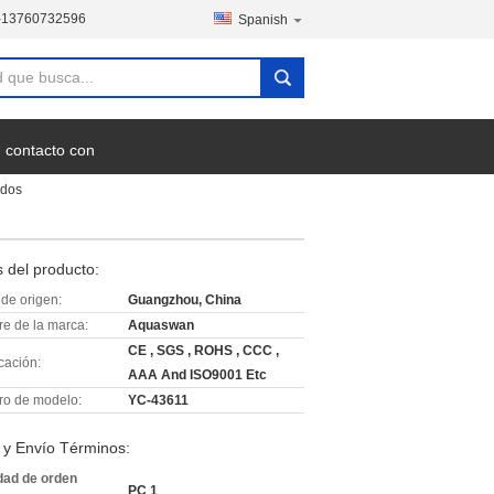
-13760732596
Spanish
 contacto con
ados
 del producto:
de origen:
Guangzhou, China
e de la marca:
Aquaswan
CE , SGS , ROHS , CCC ,
icación:
AAA And ISO9001 Etc
o de modelo:
YC-43611
 y Envío Términos:
dad de orden
PC 1