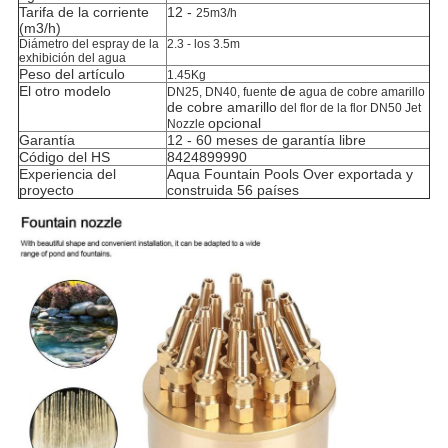
Tarifa de la corriente
12 -
25m3/h
(m3/h)
Diámetro del espray de la
2.3 - los 3.5m
exhibición del agua
Peso del artículo
1.45Kg
El otro modelo
de
DN25, DN40,
fuente
agua de cobre amarillo
de cobre amarillo
del flor de
la
flor
DN50
Jet
opcional
Nozzle
Garantía
12 - 60 meses de garantía libre
Código del HS
8424899990
Experiencia del
Aqua Fountain Pools Over exportada y
proyecto
construida 56 países