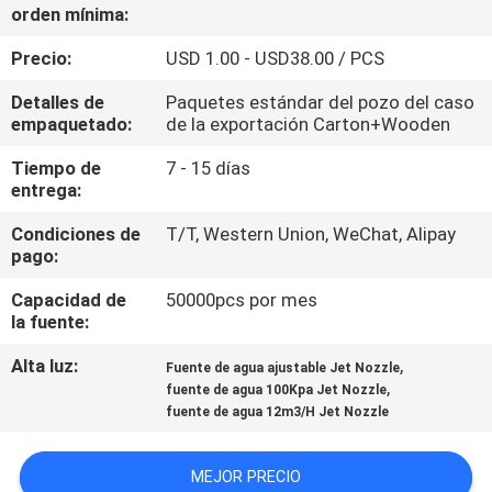
orden mínima:
CONTROL
Precio:
USD 1.00 - USD38.00 / PCS
DE
Detalles de
Paquetes estándar del pozo del caso
CALIDAD
empaquetado:
de la exportación Carton+Wooden
Tiempo de
7 - 15 días
entrega:
ÉNTRENOS
EN
Condiciones de
T/T, Western Union, WeChat, Alipay
pago:
CONTACTO
Capacidad de
50000pcs por mes
CON
la fuente:
Alta luz:
,
Fuente de agua ajustable Jet Nozzle
PIDA
,
fuente de agua 100Kpa Jet Nozzle
UNA
fuente de agua 12m3/H Jet Nozzle
CITA
MEJOR PRECIO