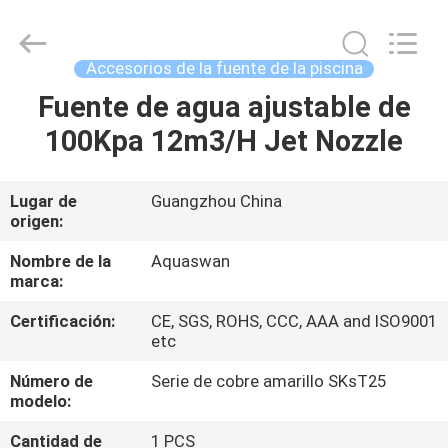
2020
-
2026
aquaswan
water
Accesorios de la fuente de la piscina
co,.ltd.
All
Rights
Fuente de agua ajustable de
HOGAR
Reserved.
100Kpa 12m3/H Jet Nozzle
PRODUCTOS
Lugar de
Guangzhou China
origen:
SOBRE
NOSOTROS
Nombre de la
Aquaswan
marca:
Certificación:
CE, SGS, ROHS, CCC, AAA and ISO9001
VIAJE
etc
DE
Número de
Serie de cobre amarillo SKsT25
LA
modelo:
FÁBRICA
Cantidad de
1 PCS