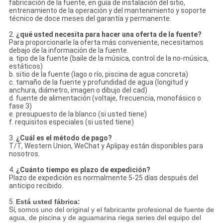
fabricación de la fuente, en guía de instalación del sitio,
entrenamiento de la operación y del mantenimiento y soporte
técnico de doce meses del garantía y permanente.
2.
¿qué usted necesita para hacer una oferta de la fuente?
Para proporcionarle la oferta más conveniente, necesitamos
debajo de la información de la fuente.
a. tipo de la fuente (baile de la música, control de la no-música,
estáticos)
b. sitio de la fuente (lago o río, piscina de agua concreta)
c. tamaño de la fuente y profundidad de agua (longitud y
anchura, diámetro, imagen o dibujo del cad)
d. fuente de alimentación (voltaje, frecuencia, monofásico o
fase 3)
e. presupuesto de la blanco (si usted tiene)
f. requisitos especiales (si usted tiene)
3.
¿Cuál es el método de pago?
T/T, Western Union, WeChat y Aplipay están disponibles para
nosotros.
4.
¿Cuánto tiempo es plazo de expedición?
Plazo de expedición es normalmente 5-25 días después del
anticipo recibido.
5.
Está usted fábrica:
Sí,
somos uno del original y el fabricante profesional de fuente de
agua, de piscina y de aguamarina riega series del equipo del