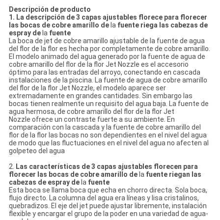
Descripción de producto
1. La descripción
de 3 capas ajustables florece para florecer
las bocas de cobre amarillo de
la
fuente riega las cabezas de
espray de
la
fuente
La boca de
jet
de cobre amarillo ajustable
de
la
fuente de agua
del flor
de
la
flor
es hecha por completamente de cobre amarillo.
El modelo animado del agua generado por la
fuente de agua de
cobre amarillo del flor de
la
flor Jet Nozzle
es el accesorio
óptimo para las entradas del arroyo, conectando en cascada
instalaciones de
la
piscina.
La fuente de agua de cobre amarillo
del flor de
la
flor Jet Nozzle
, el modelo aparece ser
extremadamente en grandes cantidades.
Sin embargo las
bocas tienen realmente un requisito del agua baja. La fuente de
agua hermosa, de cobre amarillo del flor de
la
flor Jet
Nozzle
ofrece un contraste fuerte a su ambiente. En
comparación con la cascada y
la fuente
de cobre amarillo del
flor
de
la
flor
las bocas
no son dependientes en el nivel del agua
de modo que las fluctuaciones en el nivel del agua no afecten al
golpeteo del agua
2.
Las características
de 3 capas ajustables florecen para
florecer las bocas de cobre amarillo de
la
fuente riegan las
cabezas de espray de
la
fuente
Esta boca se llama boca que echa en chorro directa. Sola boca,
flujo directo. La columna del agua era líneas y lisa cristalinos,
quebradizos. El eje del jet puede ajustar libremente, instalación
flexible y encargar el grupo de la poder en una variedad de agua-