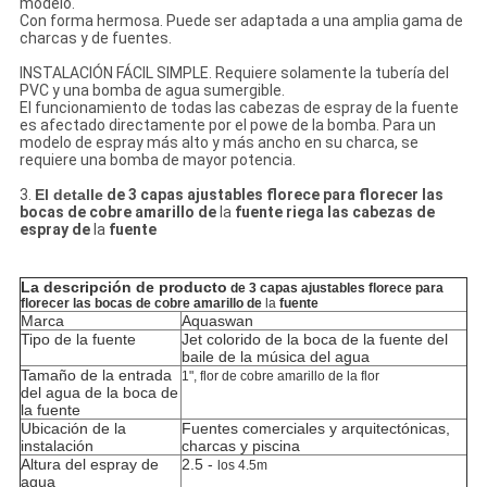
modelo.
Con forma hermosa. Puede ser adaptada a una amplia gama de
charcas y de fuentes.
INSTALACIÓN FÁCIL SIMPLE. Requiere solamente la tubería del
PVC y una bomba de agua sumergible.
El funcionamiento de todas las cabezas de espray de la fuente
es afectado directamente por el powe de la bomba. Para un
modelo de espray más alto y más ancho en su charca, se
requiere una bomba de mayor potencia.
3.
El detalle
de 3 capas ajustables florece para florecer las
bocas de cobre amarillo de
la
fuente riega las cabezas de
espray de
la
fuente
La descripción de producto
de 3 capas ajustables florece para
florecer las bocas de cobre amarillo de
la
fuente
Marca
Aquaswan
Tipo de la fuente
Jet colorido de la boca de la fuente del
baile de la música del agua
Tamaño de la entrada
1",
flor de cobre amarillo de
la
flor
del agua de la boca de
la fuente
Ubicación de la
Fuentes comerciales y arquitectónicas,
instalación
charcas y piscina
Altura del espray de
2.5 -
los 4.5m
agua