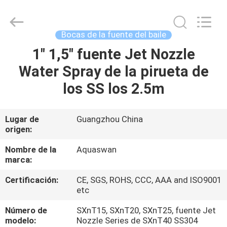
2020
-
2026
aquaswan
water
Bocas de la fuente del baile
co,.ltd.
All
Rights
1" 1,5" fuente Jet Nozzle
HOGAR
Reserved.
Water Spray de la pirueta de
PRODUCTOS
los SS los 2.5m
SOBRE
Lugar de
Guangzhou China
origen:
NOSOTROS
Nombre de la
Aquaswan
marca:
VIAJE
Certificación:
CE, SGS, ROHS, CCC, AAA and ISO9001
DE
etc
LA
Número de
SXnT15, SXnT20, SXnT25, fuente Jet
FÁBRICA
modelo:
Nozzle Series de SXnT40 SS304