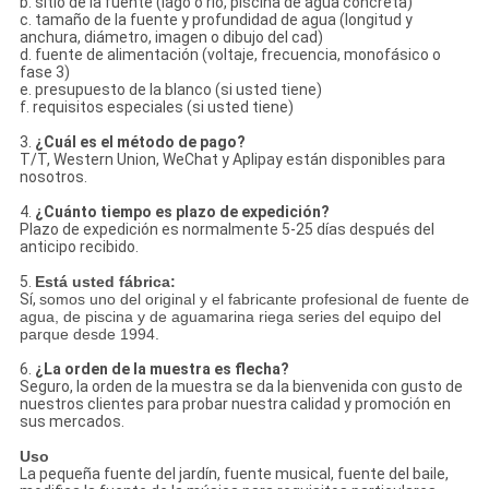
b. sitio de la fuente (lago o río, piscina de agua concreta)
c. tamaño de la fuente y profundidad de agua (longitud y
anchura, diámetro, imagen o dibujo del cad)
d. fuente de alimentación (voltaje, frecuencia, monofásico o
fase 3)
e. presupuesto de la blanco (si usted tiene)
f. requisitos especiales (si usted tiene)
3.
¿Cuál es el método de pago?
T/T, Western Union, WeChat y Aplipay están disponibles para
nosotros.
4.
¿Cuánto tiempo es plazo de expedición?
Plazo de expedición es normalmente 5-25 días después del
anticipo recibido.
5.
Está usted fábrica:
Sí,
somos uno del original y el fabricante profesional de fuente de
agua, de piscina y de aguamarina riega series del equipo del
parque desde 1994.
6.
¿La orden de la muestra es flecha?
Seguro, la orden de la muestra se da la bienvenida con gusto de
nuestros clientes para probar nuestra calidad y promoción en
sus mercados.
Uso
La pequeña fuente del jardín, fuente musical, fuente del baile,