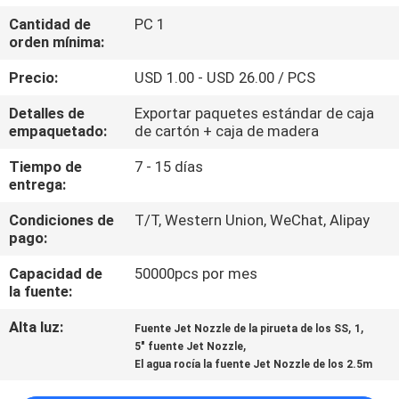
Cantidad de
PC 1
CONTROL
orden mínima:
DE
Precio:
USD 1.00 - USD 26.00 / PCS
CALIDAD
Detalles de
Exportar paquetes estándar de caja
empaquetado:
de cartón + caja de madera
ÉNTRENOS
Tiempo de
7 - 15 días
entrega:
EN
CONTACTO
Condiciones de
T/T, Western Union, WeChat, Alipay
pago:
CON
Capacidad de
50000pcs por mes
la fuente:
PIDA
Alta luz:
,
,
Fuente Jet Nozzle de la pirueta de los SS
1
UNA
,
5" fuente Jet Nozzle
CITA
El agua rocía la fuente Jet Nozzle de los 2.5m