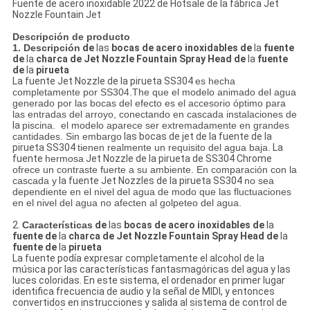
Fuente de acero inoxidable 2022 de Hotsale de la fábrica Jet
Nozzle Fountain Jet
Descripción de producto
1. Descripción
de
las
bocas de acero inoxidables de
la
fuente
de
la
charca de Jet Nozzle Fountain Spray Head de
la
fuente
de
la
pirueta
La fuente
Jet Nozzle de
la
pirueta SS304
es hecha
completamente por SS304.The que el modelo animado del agua
generado por las bocas del efecto es el accesorio óptimo para
las entradas del arroyo, conectando en cascada instalaciones de
la
piscina. el modelo aparece ser extremadamente en grandes
cantidades. Sin embargo
las bocas de jet de
la
fuente de
la
pirueta SS304
tienen realmente un requisito del agua baja.
La
fuente
hermosa
Jet Nozzle de
la
pirueta de SS304 Chrome
ofrece un contraste fuerte a su ambiente. En comparación con la
cascada y
la fuente Jet Nozzles de
la
pirueta SS304
no sea
dependiente en el nivel del agua de modo que las fluctuaciones
en el nivel del agua no afecten al golpeteo del agua.
2.
Características
de
las
bocas de acero inoxidables de
la
fuente de
la
charca de Jet Nozzle Fountain Spray Head de
la
fuente de
la
pirueta
La fuente podía expresar completamente el alcohol de la
música por las características fantasmagóricas del agua y las
luces coloridas. En este sistema, el ordenador en primer lugar
identifica frecuencia de audio y la señal de MIDI, y entonces
convertidos en instrucciones y salida al sistema de control de