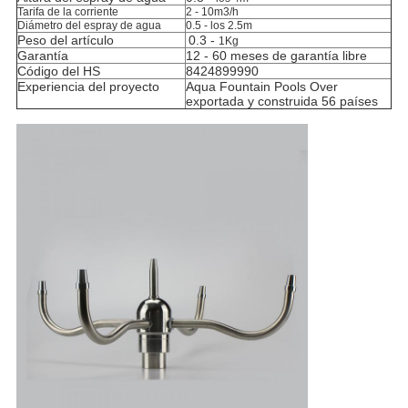
Tarifa de la corriente
2 - 10m3/h
Diámetro del espray de agua
0.5 - los 2.5m
Peso del artículo
0.3 -
1Kg
Garantía
12 - 60 meses de garantía libre
Código del HS
8424899990
Experiencia del proyecto
Aqua Fountain Pools Over
exportada y construida 56 países