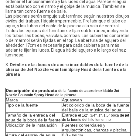
ordenar el funcionamiento y las luces del agua. Parece el agua
está bailando con el ritmo y el golpe de la música. También se
llama tan como fuente de baile.
Las piscinas serán empuje subterráneo según nuestros dibujos
civiles del trabajo. Hágalo impermeable. Prefabrique el tubo de
agua, y los tubos del cable de la piscina a la sala de control.
Todos los equipos del fonntain se fijan subterráneo, incluyendo
los tubos, las bocas, válvulas, bombas. Las cubiertas concretas
o de mármol serán fijadas en el top. La abertura de agujero del
alrededor 17cm es necesaria para cada cubierta para más
adelante fijar las luces. El agua irá del agujero a lo largo del haz
luminoso.
3.
Detalle
de
las
bocas de acero inoxidables de
la
fuente de
la
charca de Jet Nozzle Fountain Spray Head de
la
fuente de
la
pirueta
Descripción de producto
de
la
fuente de acero inoxidable Jet
Nozzle Fountain Spray Head de
la
pirueta
Marca
Aquaswan
Tipo de la fuente
Jet colorido de la boca de la fuente
del baile de la música del agua
Tamaño de la entrada del
Entrada
el 1/2”,
3/4", 1", 1,5" boca
de jet
agua de la boca de la fuente
de
la
fuente del hilo
femenino
Ubicación de la instalación
Fuentes comerciales y
arquitectónicas, charcas y piscina
Altura del espray de agua
0.8 -
los 4m