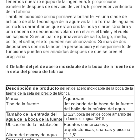
tenemos nuestro equipo de la ingeniería; 5. proporcione
excelente después de servicio de venta; 6. proveedor verificado
de la fábrica
También conocido como primavera brillante. Es una clase de
artículo de alta tecnología de la agua-vista. La forma del agua es
como los carámbanos que están cristalinos y claros. Una tira y
una cadena de secuencias volaron en el aire, el baile y el vuelo
sin salpicar. Si es un par de primaveras de salto, largo, medio,
corto, el saltar, el etc. pueden ser alcanzados. Si más de dos
dispositivos son instalados, la persecución y el seguimiento de
funciones pueden ser añadidos después de que se cree el
programa.
3.
Detalle
del jet de acero inoxidable de
la
boca de
la
fuente de
la
seta del precio de fábrica
Descripción de producto
del jet de acero inoxidable de la boca de la
fuente de la seta del precio de fábrica
Marca
Aquaswan
Tipo de la fuente
Jet colorido de la boca de la fuente
del baile de la música del agua
Tamaño de la entrada del
El 1/2”,
boca
de jet de cobre amarillo de
agua de la boca de la fuente
la
fuente de agua
DN15
Ubicación de la instalación
Fuentes comerciales y
arquitectónicas, charcas y piscina
Altura del espray de agua
1' - 1,5'