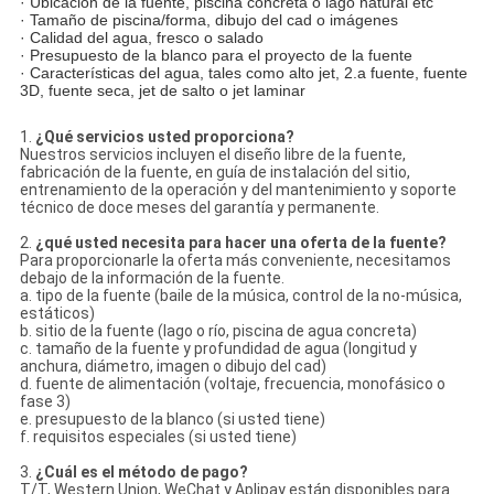
· Ubicación de la fuente, piscina concreta o lago natural etc
· Tamaño de piscina/forma, dibujo del cad o imágenes
· Calidad del agua, fresco o salado
· Presupuesto de la blanco para el proyecto de la fuente
· Características del agua, tales como alto jet, 2.a fuente, fuente
3D, fuente seca, jet de salto o jet laminar
1.
¿Qué servicios usted proporciona?
Nuestros servicios incluyen el diseño libre de la fuente,
fabricación de la fuente, en guía de instalación del sitio,
entrenamiento de la operación y del mantenimiento y soporte
técnico de doce meses del garantía y permanente.
2.
¿qué usted necesita para hacer una oferta de la fuente?
Para proporcionarle la oferta más conveniente, necesitamos
debajo de la información de la fuente.
a. tipo de la fuente (baile de la música, control de la no-música,
estáticos)
b. sitio de la fuente (lago o río, piscina de agua concreta)
c. tamaño de la fuente y profundidad de agua (longitud y
anchura, diámetro, imagen o dibujo del cad)
d. fuente de alimentación (voltaje, frecuencia, monofásico o
fase 3)
e. presupuesto de la blanco (si usted tiene)
f. requisitos especiales (si usted tiene)
3.
¿Cuál es el método de pago?
T/T, Western Union, WeChat y Aplipay están disponibles para