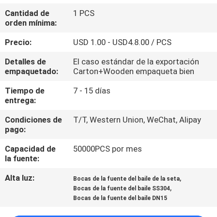
Cantidad de
1 PCS
CONTROL
orden mínima:
DE
Precio:
USD 1.00 - USD4.8.00 / PCS
CALIDAD
Detalles de
El caso estándar de la exportación
empaquetado:
Carton+Wooden empaqueta bien
ÉNTRENOS
Tiempo de
7 - 15 días
entrega:
EN
CONTACTO
Condiciones de
T/T, Western Union, WeChat, Alipay
pago:
CON
Capacidad de
50000PCS por mes
la fuente:
PIDA
Alta luz:
,
Bocas de la fuente del baile de la seta
UNA
,
Bocas de la fuente del baile SS304
CITA
Bocas de la fuente del baile DN15