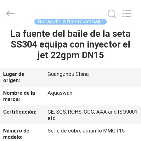
2020
-
2026
aquaswan
water
Bocas de la fuente del baile
co,.ltd.
All
Rights
La fuente del baile de la seta
HOGAR
Reserved.
SS304 equipa con inyector el
PRODUCTOS
jet 22gpm DN15
SOBRE
Lugar de
Guangzhou China
origen:
NOSOTROS
Nombre de la
Aquaswan
marca:
VIAJE
Certificación:
CE, SGS, ROHS, CCC, AAA and ISO9001
DE
etc
LA
Número de
Serie de cobre amarillo MMGT15
FÁBRICA
modelo: