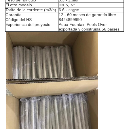
Peso del artículo
0.3 -
1.5ibs
El otro modelo
DN15,1/2”
Tarifa de la corriente (m3/h)
6.6 -
22gpm
Garantía
12 - 60 meses de garantía libre
Código del HS
8424899990
Experiencia del proyecto
Aqua Fountain Pools Over
exportada y construida 56 países