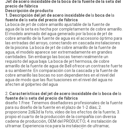
Jet de acero inoxidable de la boca de la fuente de la seta del
precio de fábrica
Descripción de producto
1. Descripción
del jet de acero inoxidable de
la
boca de
la
fuente de
la
seta del precio de fábrica
La boca de
jet
de cobre amarillo ajustable
de
la
fuente de
agua
de
la
seta
es hecha por completamente de cobre amarillo.
El modelo animado del agua generado por la
boca de jet de
cobre amarillo de
la
fuente de agua
es el accesorio óptimo para
las entradas del arroyo, conectando en cascada instalaciones
de
la
piscina.
La boca de jet de cobre amarillo de
la
fuente de
agua
, el modelo aparece ser extremadamente en grandes
cantidades.
Sin embargo las bocas tienen realmente un
requisito del agua baja. La boca de jet hermosa, de cobre
amarillo de
la
fuente de agua de Bell
ofrece un contraste fuerte
a su ambiente. En comparación con la cascada y
la fuente de
cobre amarillo las bocas
no son dependientes en el nivel del
agua de modo que las fluctuaciones en el nivel del agua no
afecten al golpeteo del agua
2.
Características
del jet de acero inoxidable de
la
boca de
la
fuente de
la
seta del precio de fábrica
diseño 1.Free: Tenemos diseñadores profesionales de la fuente
para su diseño de la fuente en el plazo de 1-2 días; 2.
proporcione 2d&3d la foto, vídeo de los efectos de la fuente; 3.
propio el cuarto de la producción de la compañía con diversa
cadena de producción, OEM del PRODUCTO; 4. instalación de
ultramar. Experiencia rica para la instalación de ultramar,